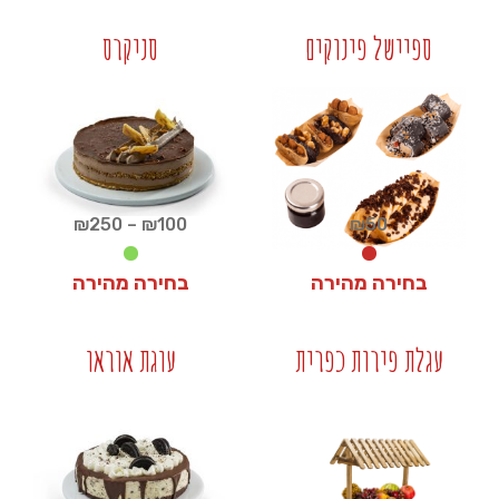
₪
1,200
₪
320
ספיישל פינוקים
סניקרס
+
+
טווח
₪
250
–
₪
100
₪
50
מחירים:
בחירה מהירה
בחירה מהירה
עד
₪
100
₪
50
עגלת פירות כפרית
עוגת אוראו
+
+