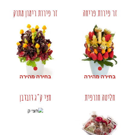
₪
240
₪
320
זר פירות פריחה
זר פירות רימון מתוק
+
+
בחירה מהירה
בחירה מהירה
₪
240
₪
240
חליטה חורפית
חצי ק"ג דובדבן
+
+