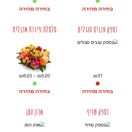
בחירה מהירה
בחירה מהירה
₪
25
₪
480
נספק ענבים סגולים
סלסלת פירות אובלית
+
+
טווח
₪
820
–
₪
520
₪
31
מחירים:
בחירה מהירה
בחירה מהירה
עד
₪
520
₪
31
נספק שזיף
אוזן המן
+
+