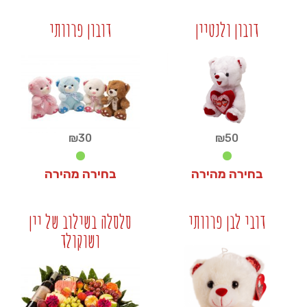
₪
30
₪
30
דובון ולנטיין
דובון פרוותי
+
+
₪
30
₪
50
בחירה מהירה
בחירה מהירה
₪
30
₪
50
דובי לבן פרוותי
סלסלה בשילוב של יין
ושוקולד
+
+