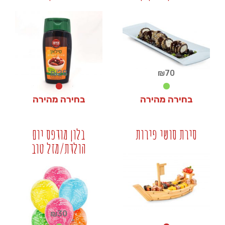
+
+
₪
28
₪
70
בחירה מהירה
בחירה מהירה
₪
28
₪
70
סירת סושי פירות
בלון מודפס יום
הולדת/מזל טוב
+
+
₪
30