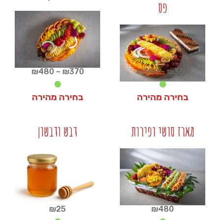
פס
+
+
טווח
טווח
₪
480
–
₪
370
₪
390
–
₪
360
מחירים:
מחירים:
בחירה מהירה
בחירה מהירה
עד
עד
₪
370
₪
360
מארז סושי ופירות
דבש ודבשון
+
+
₪
25
₪
480