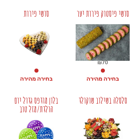
₪
40
₪
40
סושי פיסטוק פירות יער
סושי פירות
+
+
₪
70
בחירה מהירה
בחירה מהירה
₪
0
₪
70
סלסלה בשילוב שוקולד
בלון מודפס גדול יום
הולדת/מזל טוב
+
+