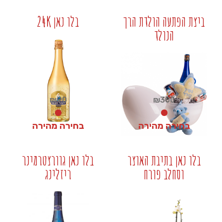
₪
24
₪
17
ביצת הפתעה הולדת הרך
בלו נאן 24K
הנולד
+
+
₪
90
₪
300
בחירה מהירה
בחירה מהירה
₪
90
₪
300
בלו נאן בתיבת האוצר
בלו נאן גוורצטרמינר
וסחלב פורח
ריזלינג
+
+