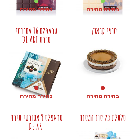
בחירה מהירה
בחירה מהירה
₪
40
₪
40
טופי קראנץ'
טראפלס 16 אסורטד
סדרת DE ART
+
+
₪
100
בחירה מהירה
בחירה מהירה
₪
100
₪
0
סלסלת כל טוב המטבח
טראפלס 9 אסורטד סדרת
DE ART
+
+