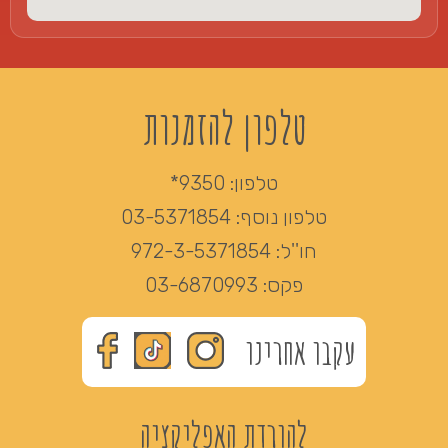
טלפון להזמנות
טלפון:
9350*
טלפון נוסף:
03-5371854
חו''ל:
972-3-5371854
פקס:
03-6870993
עקבו אחרינו
להורדת האפליקציה