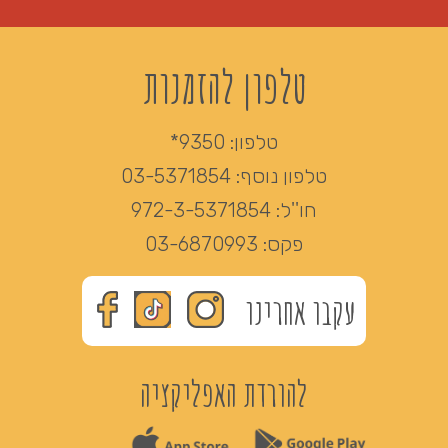
טלפון להזמנות
טלפון:
9350*
טלפון נוסף:
03-5371854
חו''ל:
972-3-5371854
פקס:
03-6870993
עקבו אחרינו
להורדת האפליקציה