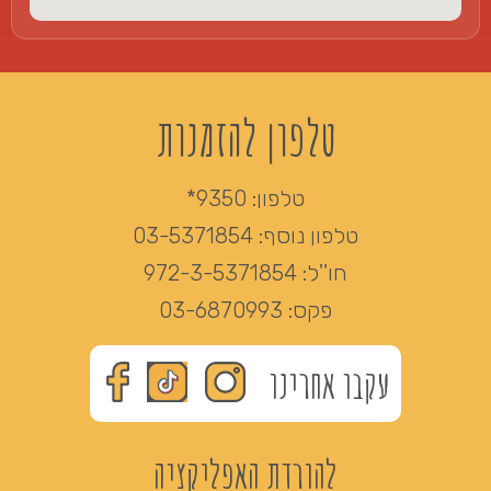
טלפון להזמנות
טלפון:
9350*
טלפון נוסף:
03-5371854
חו''ל:
972-3-5371854
פקס:
03-6870993
עקבו אחרינו
להורדת האפליקציה