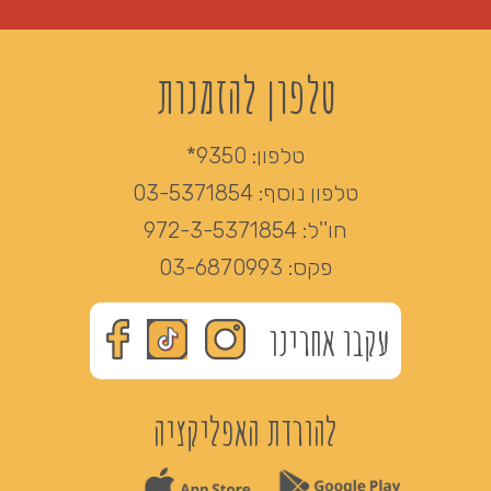
טלפון להזמנות
טלפון:
9350*
טלפון נוסף:
03-5371854
חו''ל:
972-3-5371854
פקס:
03-6870993
עקבו אחרינו
להורדת האפליקציה