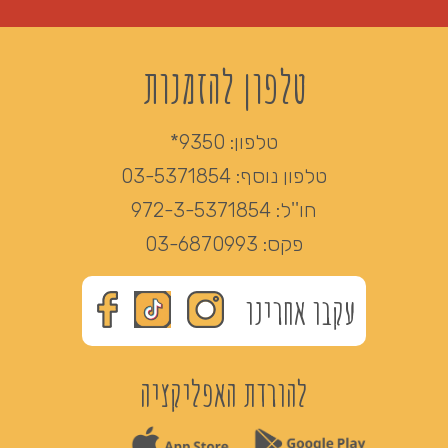
טלפון להזמנות
טלפון:
9350*
טלפון נוסף:
03-5371854
חו''ל:
972-3-5371854
פקס:
03-6870993
עקבו אחרינו
להורדת האפליקציה