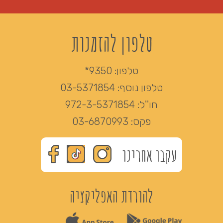
טלפון להזמנות
טלפון:
9350*
טלפון נוסף:
03-5371854
חו''ל:
972-3-5371854
פקס:
03-6870993
עקבו אחרינו
להורדת האפליקציה