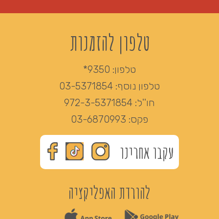
טלפון להזמנות
טלפון:
9350*
טלפון נוסף:
03-5371854
חו''ל:
972-3-5371854
פקס:
03-6870993
עקבו אחרינו
להורדת האפליקציה