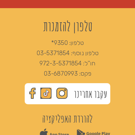
טלפון להזמנות
טלפון:
9350*
טלפון נוסף:
03-5371854
חו''ל:
972-3-5371854
פקס:
03-6870993
עקבו אחרינו
להורדת האפליקציה