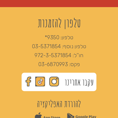
טלפון להזמנות
טלפון:
9350*
טלפון נוסף:
03-5371854
חו''ל:
972-3-5371854
פקס:
03-6870993
עקבו אחרינו
להורדת האפליקציה