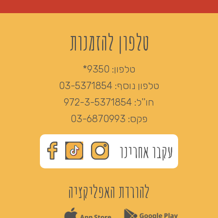
טלפון להזמנות
טלפון:
9350*
טלפון נוסף:
03-5371854
חו''ל:
972-3-5371854
פקס:
03-6870993
עקבו אחרינו
להורדת האפליקציה