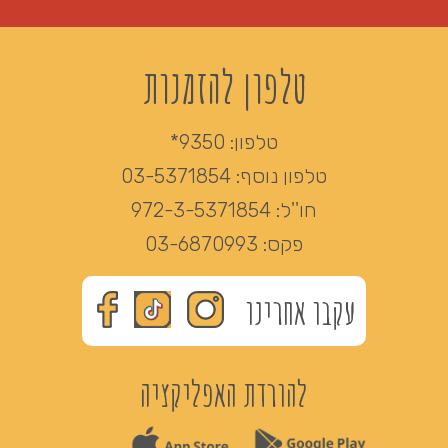
טלפון להזמנות
טלפון:
9350*
טלפון נוסף:
03-5371854
חו''ל:
972-3-5371854
פקס:
03-6870993
עקבו אחרינו
להורדת האפליקציה