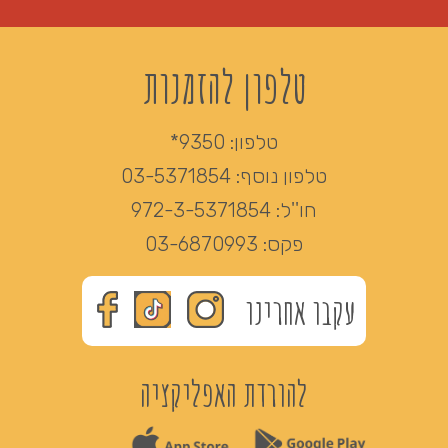
טלפון להזמנות
טלפון:
9350*
טלפון נוסף:
03-5371854
חו''ל:
972-3-5371854
פקס:
03-6870993
עקבו אחרינו
להורדת האפליקציה