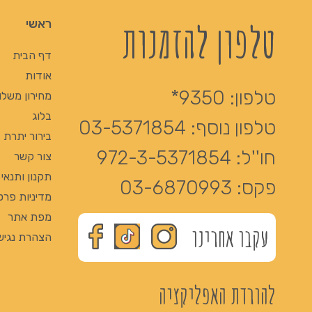
טלפון להזמנות
ראשי
דף הבית
אודות
טלפון:
9350*
מחירון משלו
בלוג
טלפון נוסף:
03-5371854
בירור יתרת Giftcard
חו''ל:
972-3-5371854
צור קשר
תקנון ותנאי
פקס:
03-6870993
מדיניות פרט
מפת אתר
עקבו אחרינו
הצהרת נגיש
להורדת האפליקציה