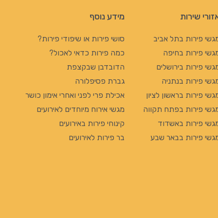
זורי שירות
מידע נוסף
גשי פירות בתל אביב
סושי פירות או שיפודי פירות?
גשי פירות בחיפה
כמה פירות כדאי לאכול?
גשי פירות בירושלים
הדובדבן שבקצפת
גשי פירות בנתניה
גברת פסיפלורה
גשי פירות בראשון לציון
אכילת פרי לפני ואחרי אימון כושר
גשי פירות בפתח תקווה
מגשי אירוח מיוחדים לאירועים
גשי פירות באשדוד
קינוחי פירות באירועים
גשי פירות בבאר שבע
בר פירות לאירועים