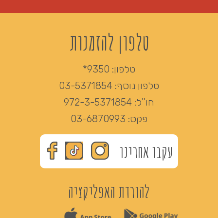
טלפון להזמנות
טלפון:
9350*
טלפון נוסף:
03-5371854
חו''ל:
972-3-5371854
פקס:
03-6870993
עקבו אחרינו
להורדת האפליקציה