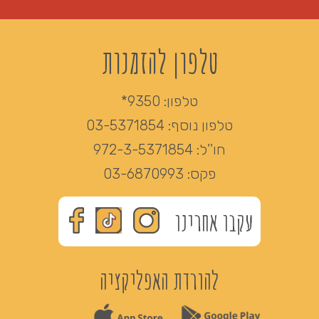
טלפון להזמנות
טלפון:
9350*
טלפון נוסף:
03-5371854
חו''ל:
972-3-5371854
פקס:
03-6870993
עקבו אחרינו
להורדת האפליקציה