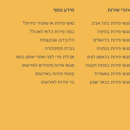
זורי שירות
מידע נוסף
גשי פירות בתל אביב
סושי פירות או שיפודי פירות?
גשי פירות בחיפה
כמה פירות כדאי לאכול?
גשי פירות בירושלים
הדובדבן שבקצפת
גשי פירות בנתניה
גברת פסיפלורה
גשי פירות בראשון לציון
אכילת פרי לפני ואחרי אימון כושר
גשי פירות בפתח תקווה
מגשי אירוח מיוחדים לאירועים
גשי פירות באשדוד
קינוחי פירות באירועים
גשי פירות בבאר שבע
בר פירות לאירועים