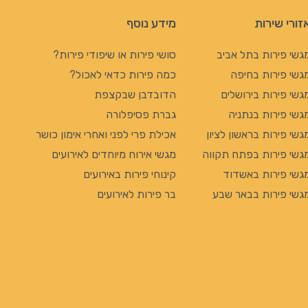
זורי שירות
מידע נוסף
גשי פירות בתל אביב
סושי פירות או שיפודי פירות?
גשי פירות בחיפה
כמה פירות כדאי לאכול?
גשי פירות בירושלים
הדובדבן שבקצפת
גשי פירות בנתניה
גברת פסיפלורה
גשי פירות בראשון לציון
אכילת פרי לפני ואחרי אימון כושר
גשי פירות בפתח תקווה
מגשי אירוח מיוחדים לאירועים
גשי פירות באשדוד
קינוחי פירות באירועים
גשי פירות בבאר שבע
בר פירות לאירועים