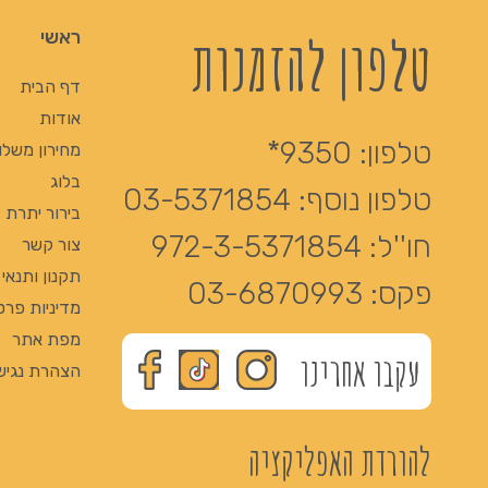
טלפון להזמנות
ראשי
דף הבית
אודות
טלפון:
9350*
מחירון משלו
בלוג
טלפון נוסף:
03-5371854
בירור יתרת Giftcard
חו''ל:
972-3-5371854
צור קשר
תקנון ותנאי
פקס:
03-6870993
מדיניות פרט
מפת אתר
עקבו אחרינו
הצהרת נגיש
להורדת האפליקציה