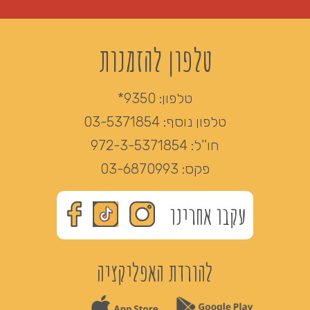
טלפון להזמנות
טלפון:
9350*
טלפון נוסף:
03-5371854
חו''ל:
972-3-5371854
פקס:
03-6870993
עקבו אחרינו
להורדת האפליקציה