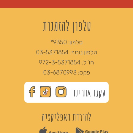
טלפון להזמנות
טלפון:
9350*
טלפון נוסף:
03-5371854
חו''ל:
972-3-5371854
פקס:
03-6870993
עקבו אחרינו
להורדת האפליקציה