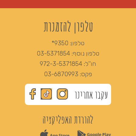
טלפון להזמנות
טלפון:
9350*
טלפון נוסף:
03-5371854
חו''ל:
972-3-5371854
פקס:
03-6870993
עקבו אחרינו
להורדת האפליקציה