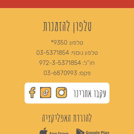
טלפון להזמנות
טלפון:
9350*
טלפון נוסף:
03-5371854
חו''ל:
972-3-5371854
פקס:
03-6870993
עקבו אחרינו
להורדת האפליקציה