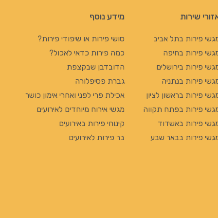
זורי שירות
מידע נוסף
גשי פירות בתל אביב
סושי פירות או שיפודי פירות?
גשי פירות בחיפה
כמה פירות כדאי לאכול?
גשי פירות בירושלים
הדובדבן שבקצפת
גשי פירות בנתניה
גברת פסיפלורה
גשי פירות בראשון לציון
אכילת פרי לפני ואחרי אימון כושר
גשי פירות בפתח תקווה
מגשי אירוח מיוחדים לאירועים
גשי פירות באשדוד
קינוחי פירות באירועים
גשי פירות בבאר שבע
בר פירות לאירועים