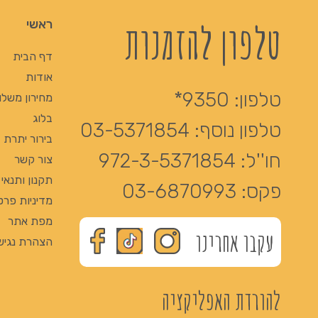
טלפון להזמנות
ראשי
דף הבית
אודות
טלפון:
9350*
מחירון משלו
בלוג
טלפון נוסף:
03-5371854
בירור יתרת Giftcard
חו''ל:
972-3-5371854
צור קשר
תקנון ותנאי
פקס:
03-6870993
מדיניות פרט
מפת אתר
עקבו אחרינו
הצהרת נגיש
להורדת האפליקציה