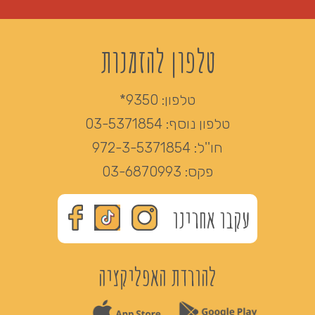
טלפון להזמנות
טלפון:
9350*
טלפון נוסף:
03-5371854
חו''ל:
972-3-5371854
פקס:
03-6870993
עקבו אחרינו
להורדת האפליקציה