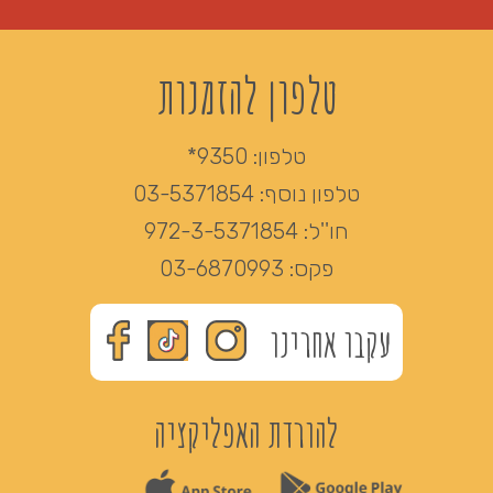
טלפון להזמנות
טלפון:
9350*
טלפון נוסף:
03-5371854
חו''ל:
972-3-5371854
פקס:
03-6870993
עקבו אחרינו
להורדת האפליקציה