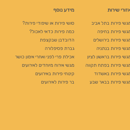
זורי שירות
מידע נוסף
גשי פירות בתל אביב
סושי פירות או שיפודי פירות?
גשי פירות בחיפה
כמה פירות כדאי לאכול?
גשי פירות בירושלים
הדובדבן שבקצפת
גשי פירות בנתניה
גברת פסיפלורה
גשי פירות בראשון לציון
אכילת פרי לפני ואחרי אימון כושר
גשי פירות בפתח תקווה
מגשי אירוח מיוחדים לאירועים
גשי פירות באשדוד
קינוחי פירות באירועים
גשי פירות בבאר שבע
בר פירות לאירועים