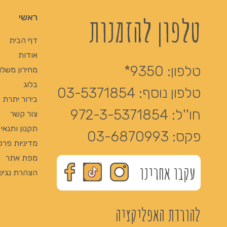
טלפון להזמנות
ראשי
דף הבית
אודות
טלפון:
9350*
מחירון משלו
בלוג
טלפון נוסף:
03-5371854
בירור יתרת Giftcard
חו''ל:
972-3-5371854
צור קשר
תקנון ותנאי
פקס:
03-6870993
מדיניות פרט
מפת אתר
עקבו אחרינו
הצהרת נגיש
להורדת האפליקציה