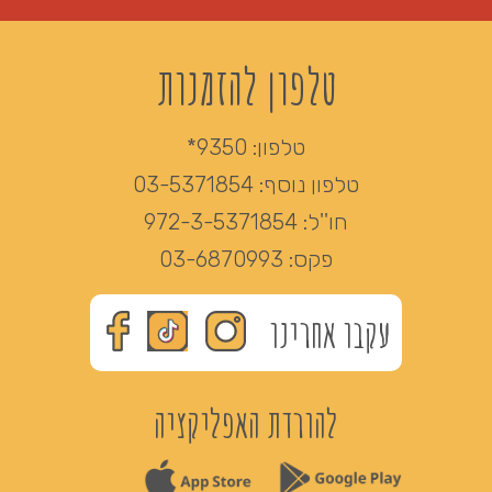
טלפון להזמנות
טלפון:
9350*
טלפון נוסף:
03-5371854
חו''ל:
972-3-5371854
פקס:
03-6870993
עקבו אחרינו
להורדת האפליקציה