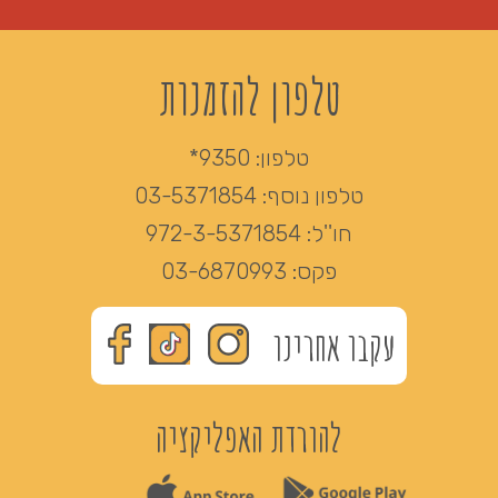
טלפון להזמנות
טלפון:
9350*
טלפון נוסף:
03-5371854
חו''ל:
972-3-5371854
פקס:
03-6870993
עקבו אחרינו
להורדת האפליקציה