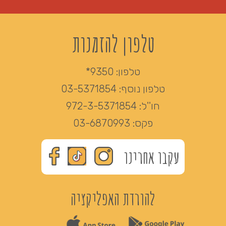
טלפון להזמנות
טלפון:
9350*
טלפון נוסף:
03-5371854
חו''ל:
972-3-5371854
פקס:
03-6870993
עקבו אחרינו
להורדת האפליקציה