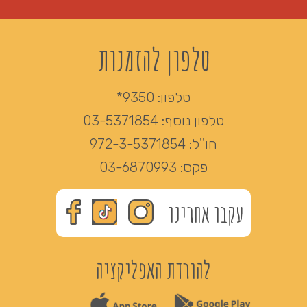
טלפון להזמנות
טלפון:
9350*
טלפון נוסף:
03-5371854
חו''ל:
972-3-5371854
פקס:
03-6870993
עקבו אחרינו
להורדת האפליקציה