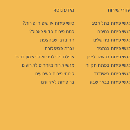
זורי שירות
מידע נוסף
גשי פירות בתל אביב
סושי פירות או שיפודי פירות?
גשי פירות בחיפה
כמה פירות כדאי לאכול?
גשי פירות בירושלים
הדובדבן שבקצפת
גשי פירות בנתניה
גברת פסיפלורה
גשי פירות בראשון לציון
אכילת פרי לפני ואחרי אימון כושר
גשי פירות בפתח תקווה
מגשי אירוח מיוחדים לאירועים
גשי פירות באשדוד
קינוחי פירות באירועים
גשי פירות בבאר שבע
בר פירות לאירועים