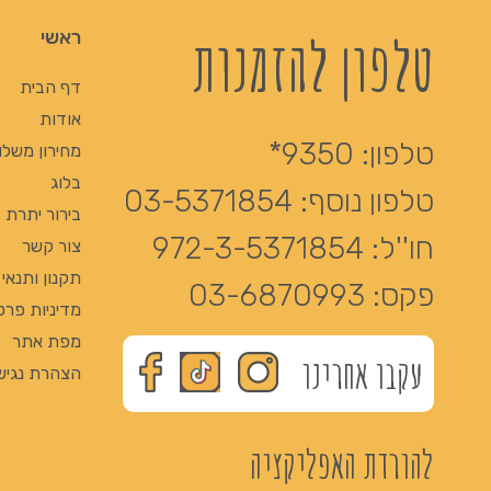
טלפון להזמנות
ראשי
דף הבית
אודות
טלפון:
9350*
מחירון משלו
בלוג
טלפון נוסף:
03-5371854
בירור יתרת Giftcard
חו''ל:
972-3-5371854
צור קשר
תקנון ותנאי
פקס:
03-6870993
מדיניות פרט
מפת אתר
עקבו אחרינו
הצהרת נגיש
להורדת האפליקציה