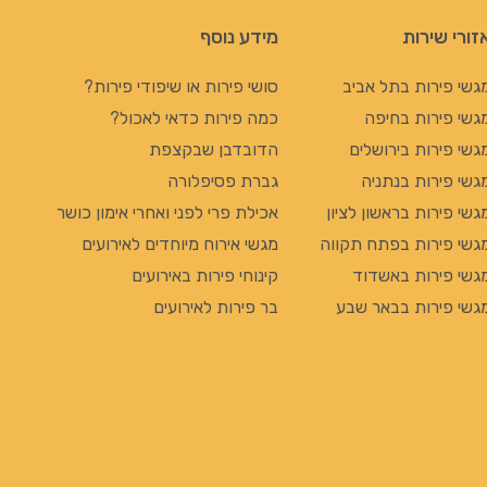
זורי שירות
מידע נוסף
גשי פירות בתל אביב
סושי פירות או שיפודי פירות?
גשי פירות בחיפה
כמה פירות כדאי לאכול?
גשי פירות בירושלים
הדובדבן שבקצפת
גשי פירות בנתניה
גברת פסיפלורה
גשי פירות בראשון לציון
אכילת פרי לפני ואחרי אימון כושר
גשי פירות בפתח תקווה
מגשי אירוח מיוחדים לאירועים
גשי פירות באשדוד
קינוחי פירות באירועים
גשי פירות בבאר שבע
בר פירות לאירועים