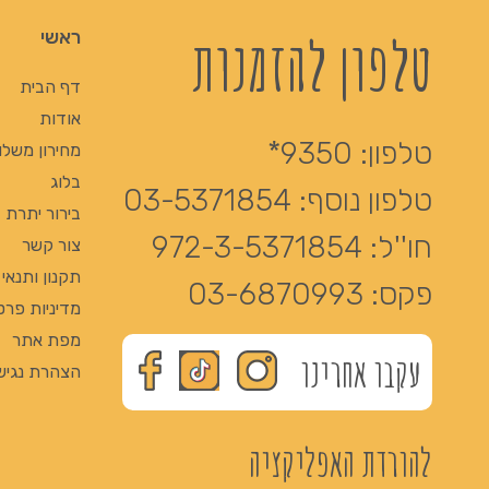
טלפון להזמנות
ראשי
דף הבית
אודות
טלפון:
9350*
מחירון משלו
בלוג
טלפון נוסף:
03-5371854
בירור יתרת Giftcard
חו''ל:
972-3-5371854
צור קשר
תקנון ותנאי
פקס:
03-6870993
מדיניות פרט
מפת אתר
עקבו אחרינו
הצהרת נגיש
להורדת האפליקציה