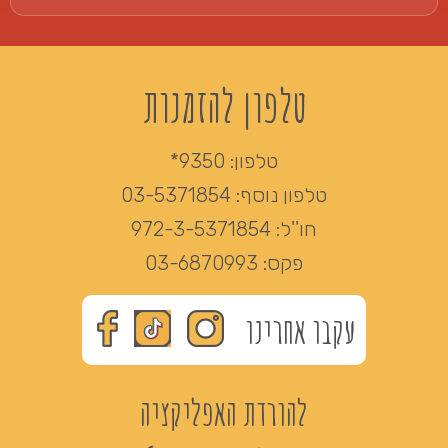
טלפון להזמנות
טלפון:
9350*
טלפון נוסף:
03-5371854
חו''ל:
972-3-5371854
פקס:
03-6870993
עקבו אחרינו
להורדת האפליקציה