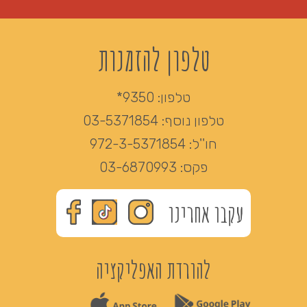
טלפון להזמנות
טלפון:
9350*
טלפון נוסף:
03-5371854
חו''ל:
972-3-5371854
פקס:
03-6870993
עקבו אחרינו
להורדת האפליקציה