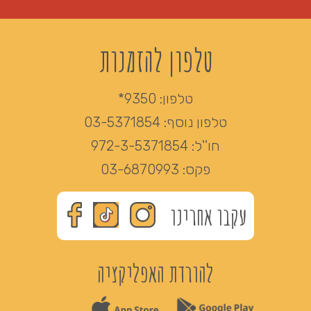
טלפון להזמנות
טלפון:
9350*
טלפון נוסף:
03-5371854
חו''ל:
972-3-5371854
פקס:
03-6870993
עקבו אחרינו
להורדת האפליקציה