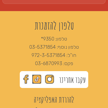
טלפון להזמנות
טלפון:
9350*
טלפון נוסף:
03-5371854
חו''ל:
972-3-5371854
פקס:
03-6870993
עקבו אחרינו
להורדת האפליקציה