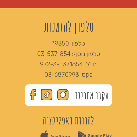
טלפון להזמנות
טלפון:
9350*
טלפון נוסף:
03-5371854
חו''ל:
972-3-5371854
פקס:
03-6870993
עקבו אחרינו
להורדת האפליקציה