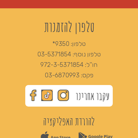
טלפון להזמנות
טלפון:
9350*
טלפון נוסף:
03-5371854
חו''ל:
972-3-5371854
פקס:
03-6870993
עקבו אחרינו
להורדת האפליקציה