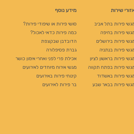
זורי שירות
מידע נוסף
גשי פירות בתל אביב
סושי פירות או שיפודי פירות?
גשי פירות בחיפה
כמה פירות כדאי לאכול?
גשי פירות בירושלים
הדובדבן שבקצפת
גשי פירות בנתניה
גברת פסיפלורה
גשי פירות בראשון לציון
אכילת פרי לפני ואחרי אימון כושר
גשי פירות בפתח תקווה
מגשי אירוח מיוחדים לאירועים
גשי פירות באשדוד
קינוחי פירות באירועים
גשי פירות בבאר שבע
בר פירות לאירועים