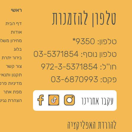
טלפון להזמנות
ראשי
דף הבית
אודות
טלפון:
9350*
מחירון משלו
בלוג
טלפון נוסף:
03-5371854
בירור יתרת Giftcard
חו''ל:
972-3-5371854
צור קשר
תקנון ותנאי
פקס:
03-6870993
מדיניות פרט
מפת אתר
עקבו אחרינו
הצהרת נגיש
להורדת האפליקציה