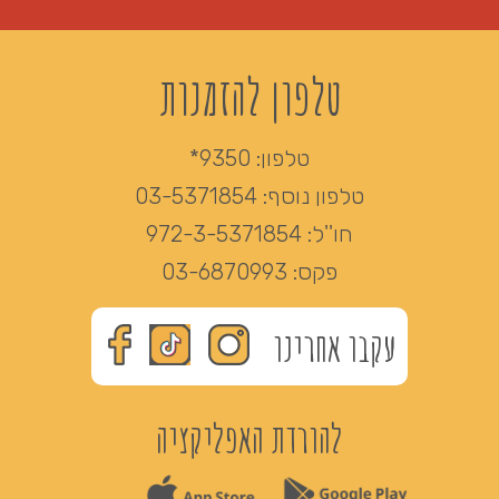
טלפון להזמנות
טלפון:
9350*
טלפון נוסף:
03-5371854
חו''ל:
972-3-5371854
פקס:
03-6870993
עקבו אחרינו
להורדת האפליקציה