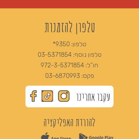
טלפון להזמנות
טלפון:
9350*
טלפון נוסף:
03-5371854
חו''ל:
972-3-5371854
פקס:
03-6870993
עקבו אחרינו
להורדת האפליקציה