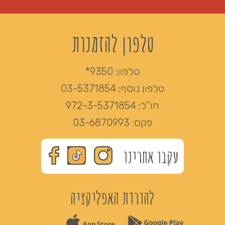
טלפון להזמנות
טלפון:
9350*
טלפון נוסף:
03-5371854
חו''ל:
972-3-5371854
פקס:
03-6870993
עקבו אחרינו
להורדת האפליקציה