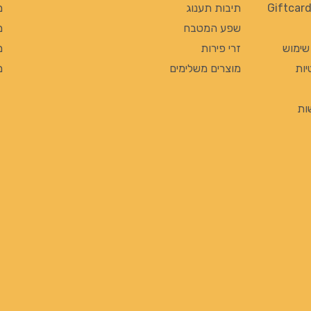
תיבות תענוג
מ
שפע המטבח
מ
 שימוש
זרי פירות
מ
יות
מוצרים משלימים
מ
ות