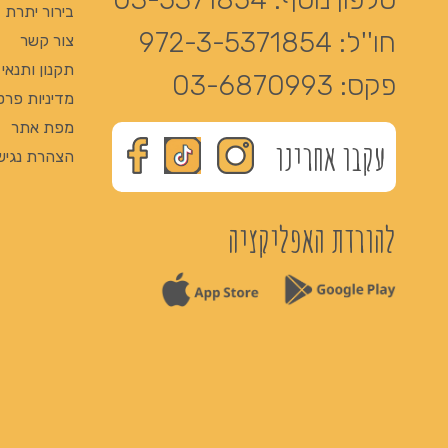
בירור יתרת Giftcard
חו''ל:
972-3-5371854
צור קשר
תקנון ותנאי
פקס:
03-6870993
מדיניות פרט
מפת אתר
עקבו אחרינו
הצהרת נגיש
להורדת האפליקציה