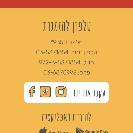
טלפון להזמנות
טלפון:
9350*
טלפון נוסף:
03-5371854
חו''ל:
972-3-5371854
פקס:
03-6870993
עקבו אחרינו
להורדת האפליקציה