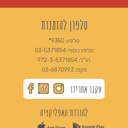
טלפון להזמנות
טלפון:
9350*
טלפון נוסף:
03-5371854
חו''ל:
972-3-5371854
פקס:
03-6870993
עקבו אחרינו
להורדת האפליקציה