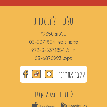
טלפון להזמנות
טלפון:
9350*
טלפון נוסף:
03-5371854
חו''ל:
972-3-5371854
פקס:
03-6870993
עקבו אחרינו
להורדת האפליקציה