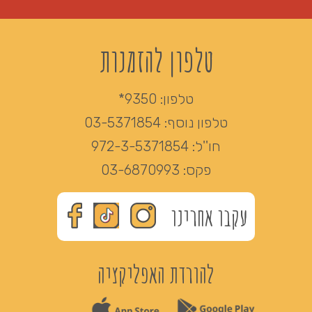
טלפון להזמנות
טלפון:
9350*
טלפון נוסף:
03-5371854
חו''ל:
972-3-5371854
פקס:
03-6870993
עקבו אחרינו
להורדת האפליקציה