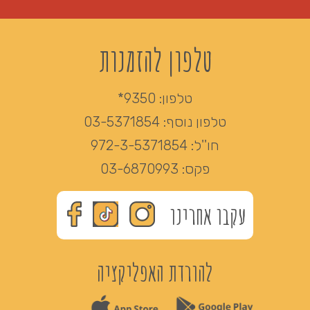
טלפון להזמנות
טלפון:
9350*
טלפון נוסף:
03-5371854
חו''ל:
972-3-5371854
פקס:
03-6870993
עקבו אחרינו
להורדת האפליקציה