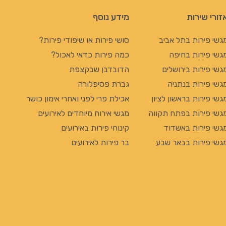
זורי שירות
מידע נוסף
גשי פירות בתל אביב
סושי פירות או שיפודי פירות?
גשי פירות בחיפה
כמה פירות כדאי לאכול?
גשי פירות בירושלים
הדובדבן שבקצפת
גשי פירות בנתניה
גברת פסיפלורה
גשי פירות בראשון לציון
אכילת פרי לפני ואחרי אימון כושר
גשי פירות בפתח תקווה
מגשי אירוח מיוחדים לאירועים
גשי פירות באשדוד
קינוחי פירות באירועים
גשי פירות בבאר שבע
בר פירות לאירועים