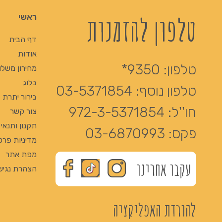
טלפון להזמנות
ראשי
דף הבית
אודות
טלפון:
9350*
מחירון משלו
בלוג
טלפון נוסף:
03-5371854
בירור יתרת Giftcard
חו''ל:
972-3-5371854
צור קשר
תקנון ותנאי
פקס:
03-6870993
מדיניות פרט
מפת אתר
עקבו אחרינו
הצהרת נגיש
להורדת האפליקציה