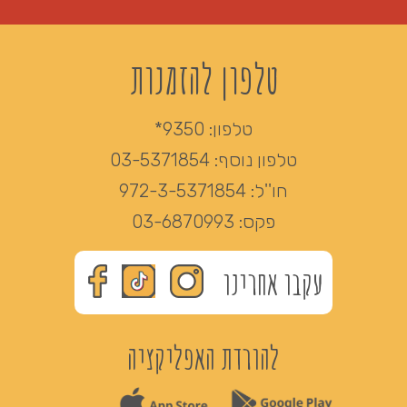
טלפון להזמנות
טלפון:
9350*
טלפון נוסף:
03-5371854
חו''ל:
972-3-5371854
פקס:
03-6870993
עקבו אחרינו
להורדת האפליקציה